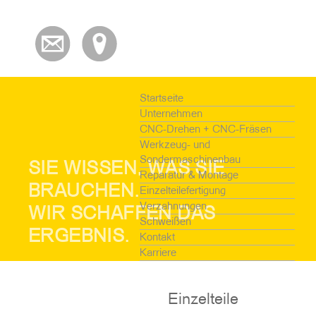
Startseite
Unternehmen
CNC-Drehen + CNC-Fräsen
Werkzeug- und
Sondermaschinenbau
SIE WISSEN, WAS SIE
Reparatur & Montage
BRAUCHEN.
Einzelteilefertigung
Verzahnungen
WIR SCHAFFEN DAS
Schweißen
ERGEBNIS.
Kontakt
Karriere
Einzelteile