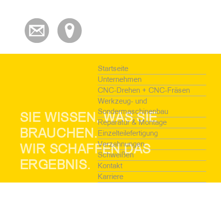
Startseite
Unternehmen
CNC-Drehen + CNC-Fräsen
Werkzeug- und
Sondermaschinenbau
SIE WISSEN, WAS SIE
Reparatur & Montage
BRAUCHEN.
Einzelteilefertigung
Verzahnungen
WIR SCHAFFEN DAS
Schweißen
ERGEBNIS.
Kontakt
Karriere