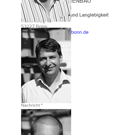
REUTER MASCHINENBAU
Kontakt
Erfolg durch Präzision und Langlebigkeit
Pfaffenweg 42
53227 Bonn
office@maschinenbau-bonn.de
Fon: 0228 - 42 12 97
Fax: 0228 - 42 12 985
Kontaktformular
*
Benötigtes Feld
Name
*
E-Mail
*
Betreff
*
Nachricht
*